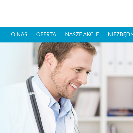
O NAS
OFERTA
NASZE AKCJE
NIEZBĘD
u