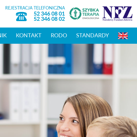
REJESTRACJA TELEFONICZNA
52 346 08 01
52 346 08 02
NIK
KONTAKT
RODO
STANDARDY