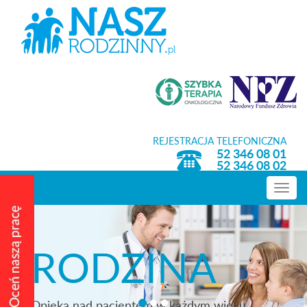
REJESTRACJA TELEFONICZNA
52 346 08 01
52 346 08 02
Toggle
navig
RODZINA
Opieka nad pacjentem w każdym wieku