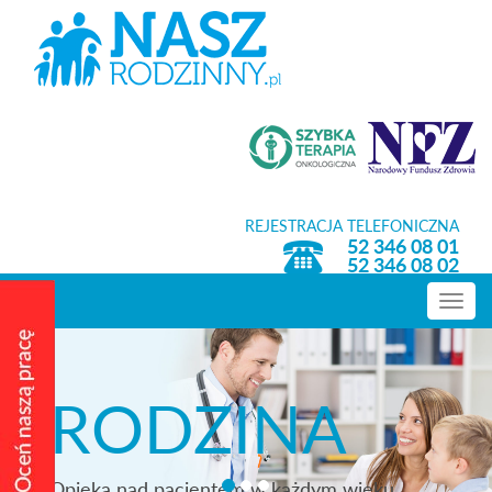
REJESTRACJA TELEFONICZNA
52 346 08 01
52 346 08 02
Toggle
navig
RODZINA
Opieka nad pacjentem w każdym wieku